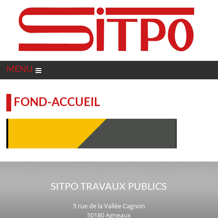
Panneau de gestion des cookies
MENU
FOND-ACCUEIL
SITPO TRAVAUX PUBLICS
5 rue de la Vallée Cagnon
50180 Agneaux