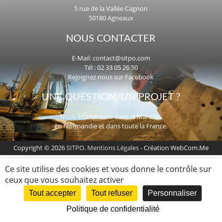
5 rue de la Vallée Cagnon
50180 Agneaux
NOUS CONTACTER
E-Mail:
contact@sitpo.com
Tél : 02 33 05 26 50
Rejoignez nous sur Facebook
UNE QUESTION, UN PROJET ?
Nous intervenons dans la Manche,
en Normandie et dans toute la France.
Copyright © 2026
SITPO
.
Mentions Légales
- Création WebCom.Me
Ce site utilise des cookies et vous donne le contrôle sur
ceux que vous souhaitez activer
Tout accepter
Tout refuser
Personnaliser
Politique de confidentialité