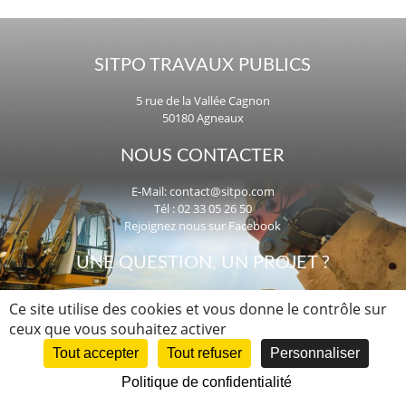
SITPO TRAVAUX PUBLICS
5 rue de la Vallée Cagnon
50180 Agneaux
NOUS CONTACTER
E-Mail:
contact@sitpo.com
Tél : 02 33 05 26 50
Rejoignez nous sur Facebook
UNE QUESTION, UN PROJET ?
Nous intervenons dans la Manche,
Ce site utilise des cookies et vous donne le contrôle sur
en Normandie et dans toute la France.
ceux que vous souhaitez activer
Tout accepter
Tout refuser
Personnaliser
Copyright © 2026
SITPO
.
Mentions Légales
- Création WebCom.Me
Politique de confidentialité