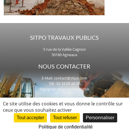
SITPO TRAVAUX PUBLICS
5 rue de la Vallée Cagnon
50180 Agneaux
NOUS CONTACTER
E-Mail:
contact@sitpo.com
Tél : 02 33 05 26 50
Rejoignez nous sur Facebook
UNE QUESTION, UN PROJET ?
Ce site utilise des cookies et vous donne le contrôle sur
ceux que vous souhaitez activer
Nous intervenons dans la Manche,
en Normandie et dans toute la France.
Tout accepter
Tout refuser
Personnaliser
Politique de confidentialité