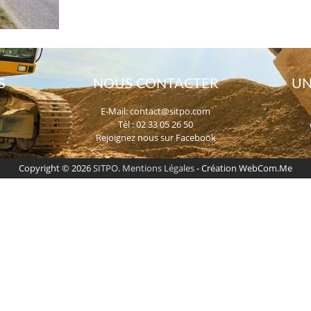
S
NOUS CONTACTER
UN
E-Mail:
contact@sitpo.com
Tél : 02 33 05 26 50
Rejoignez nous sur Facebook
Copyright © 2026
SITPO
.
Mentions Légales
- Création WebCom.Me