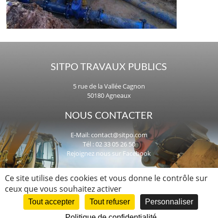
SITPO TRAVAUX PUBLICS
5 rue de la Vallée Cagnon
50180 Agneaux
NOUS CONTACTER
E-Mail:
contact@sitpo.com
Tél : 02 33 05 26 50
Rejoignez nous sur Facebook
UNE QUESTION, UN PROJET ?
Ce site utilise des cookies et vous donne le contrôle sur
ceux que vous souhaitez activer
Nous intervenons dans la Manche,
en Normandie et dans toute la France.
Tout accepter
Tout refuser
Personnaliser
Politique de confidentialité