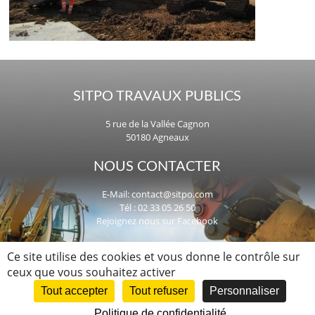
SITPO TRAVAUX PUBLICS
5 rue de la Vallée Cagnon
50180 Agneaux
NOUS CONTACTER
E-Mail:
contact@sitpo.com
Tél : 02 33 05 26 50
Rejoignez nous sur Facebook
UNE QUESTION, UN PROJET ?
Ce site utilise des cookies et vous donne le contrôle sur
ceux que vous souhaitez activer
Nous intervenons dans la Manche,
en Normandie et dans toute la France.
Tout accepter
Tout refuser
Personnaliser
Politique de confidentialité